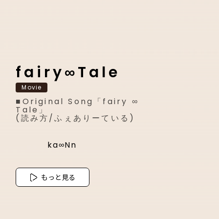
fairy∞Tale
Movie
■Original Song「fairy ∞
Tale」
(読み方/ふぇありーている)
ka∞Nn
もっと見る