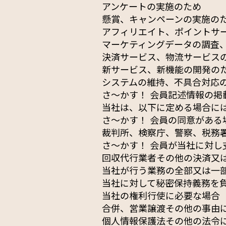
アンケートの実施のため
懸賞、キャンペーンの実施の
アフィリエイト、ポイントサ
マーケティングデータの調査
決済サービス、物流サービス
新サービス、新機能の開発の
システムの維持、不具合対応
さ〜かす！ 会員記述情報の掲
当社は、以下に定める場合に
さ〜かす！ 会員の同意がある
裁判所、検察庁、警察、税務
さ〜かす！ 会員が当社に対
回収代行業者その他の決済又
当社が行う業務の全部又は一
当社に対して秘密保持義務を
当社の権利行使に必要な場合
合併、営業譲渡その他の事由
個人情報保護法その他の法令