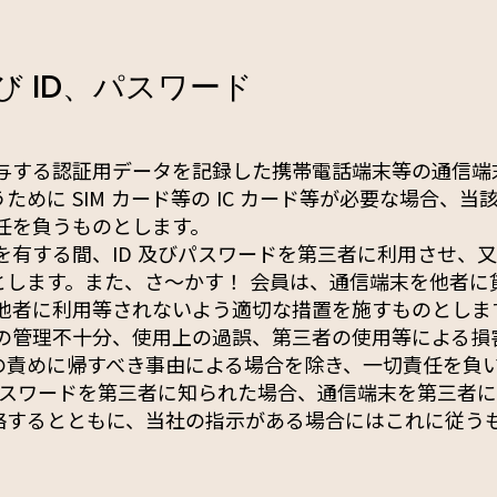
及び ID、パスワード
付与する認証用データを記録した携帯電話端末等の通信端
めに SIM カード等の IC カード等が必要な場合、当該
責任を負うものとします。
を有する間、ID 及びパスワードを第三者に利用させ、
とします。また、さ〜かす！ 会員は、通信端末を他者に
が他者に利用等されないよう適切な措置を施すものとしま
ドの管理不十分、使用上の過誤、第三者の使用等による損
の責めに帰すべき事由による場合を除き、一切責任を負
びパスワードを第三者に知られた場合、通信端末を第三者
絡するとともに、当社の指示がある場合にはこれに従う