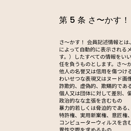
第 5 条 さ〜かす
さ〜かす！ 会員記述情報とは
によって自動的に表示される
す。）したすべての情報をいい
任を負うものとします。さ〜か
他人の名誉又は信用を傷つけ
わいせつな表現又はヌード画
詐欺的、虚偽的、欺瞞的であ
個人又は団体に対して差別、
政治的なな主張を含むもの
暴力的若しくは脅迫的である
特許権、実用新案権、意匠権
コンピューターウィルスを含
異性交際を求めるもの