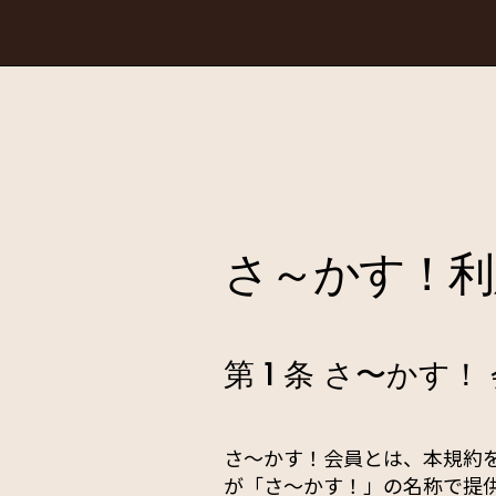
さ～かす！利
第 1 条 さ〜かす！
さ〜かす！会員とは、本規約を
が「さ〜かす！」の名称で提