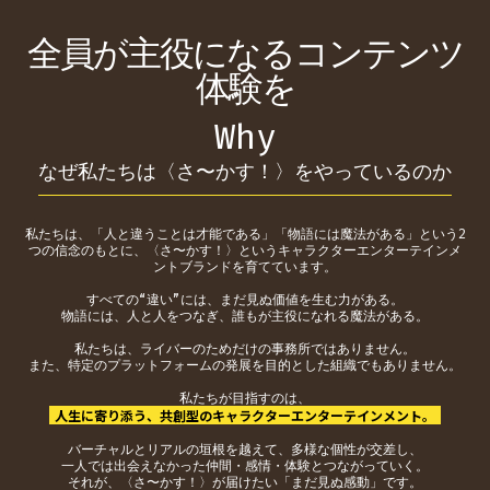
全員が主役になるコンテンツ
体験を
Why
なぜ私たちは〈さ〜かす！〉をやっているのか
私たちは、「人と違うことは才能である」「物語には魔法がある」という2
つの信念のもとに、〈さ〜かす！〉というキャラクターエンターテインメ
ントブランドを育てています。
すべての“違い”には、まだ見ぬ価値を生む力がある。
物語には、人と人をつなぎ、誰もが主役になれる魔法がある。
私たちは、ライバーのためだけの事務所ではありません。
また、特定のプラットフォームの発展を目的とした組織でもありません。
私たちが目指すのは、
人生に寄り添う、共創型のキャラクターエンターテインメント。
バーチャルとリアルの垣根を越えて、多様な個性が交差し、
一人では出会えなかった仲間・感情・体験とつながっていく。
それが、〈さ〜かす！〉が届けたい「まだ見ぬ感動」です。