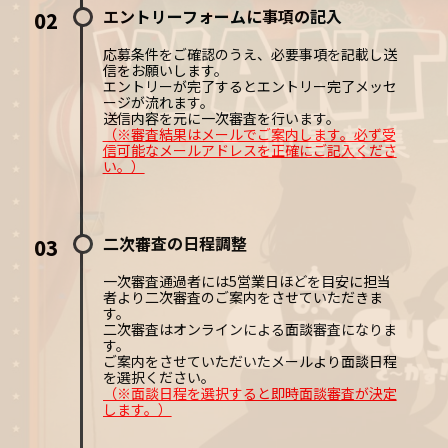
エントリーフォームに事項の記入
02
応募条件をご確認のうえ、必要事項を記載し送
信をお願いします。
エントリーが完了するとエントリー完了メッセ
ージが流れます。
送信内容を元に一次審査を行います。
（※審査結果はメールでご案内します。必ず受
信可能なメールアドレスを正確にご記入くださ
い。）
二次審査の日程調整
03
一次審査通過者には5営業日ほどを目安に担当
者より二次審査のご案内をさせていただきま
す。
二次審査はオンラインによる面談審査になりま
す。
ご案内をさせていただいたメールより面談日程
を選択ください。
（※面談日程を選択すると即時面談審査が決定
します。）